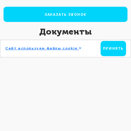
ЗАКАЗАТЬ ЗВОНОК
Документы
Лицензия (выписка из реестра)
ПРИНЯТЬ
Сайт используем файлы cookie
Реквизиты (Выписка из ЕГРЮЛ
)
Наши преподаватели