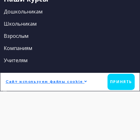
Дошкольникам
Школьникам
Взрослым
Компаниям
Учителям
Контакты
ПРИНЯТЬ
Сайт используем файлы cookie
8 (831) 213-53-54
t.me/angloterra
info@angloterra.ru
г. Нижний Новгород, ул. Ульянова, д. 44