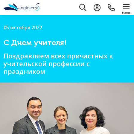
Меню
05 октября 2022
С Днем учителя!
Поздравляем всех причастных к
учительской профессии с
праздником