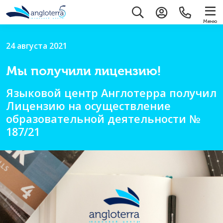
Меню
24 августа 2021
Мы получили лицензию!
Языковой центр Англотерра получил
Лицензию на осуществление
образовательной деятельности №
187/21