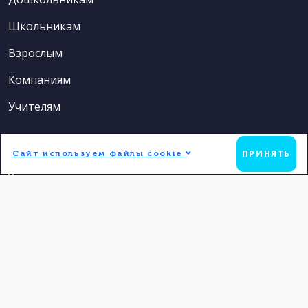
Школьникам
Взрослым
Компаниям
Учителям
Контакты
ПРИНЯТЬ
Сайт используем файлы cookie
8 (831) 213-53-54
t.me/angloterra
info@angloterra.ru
г. Нижний Новгород, ул. Ульянова, д. 44
г. Нижний Новгород, ул. Аристархова, д. 7